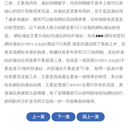
三個，主要為內容、連結與關鍵字，內容與關鍵字基本上都可以靠
細心的登打與檢視來完成，但連結是需要布局的，並不是說連結埋
了越多就越好，雖然可以檢視網站原始碼來看，但有個檢視器還是
比較理想的，以下就為大家介紹硬是要SEO自製的網站連結檢視
器。 網站連結主要分為站內連結與站外連結，知名
seo
網站有提到
網站連結(index page)應該100為限 過多的連結除了無效之外，也
會造成網站本身的負擔，根據站長多年研究SEO的經驗，其站外連
結的連結比例盡量不要超過三成，也就是一個頁面(index page)不
要超過30個外部連結，內部連結不要超過70筆。 順帶一提為什麼
站長要寫這個工具，主要是因為最近要做一個簡單的研究，來分析
知名網站的連結結構，主要是透過Crawler去爬行所有的頁面，透
過連結來繪製出架構圖，有了架構圖就可以很明顯地得知網站的行
銷弱點與方針是否與主旨統一的一些策略面的檢視。
上一頁
下一頁
回上一頁