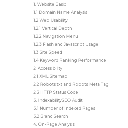
1. Website Basic
1.1 Domain Name Analysis
1.2 Web Usability
1.2.1 Vertical Depth
1.2.2 Navigation Menu
1.2.3 Flash and Javascript Usage
1.3 Site Speed
1.4 Keyword Ranking Performance
2. Accessibility
2.1 XML Sitemap
2.2 Robots.txt and Robots Meta Tag
2.3 HTTP Status Code
3. IndexabilitySEO Audit
3.1 Number of Indexed Pages
3.2 Brand Search
4. On-Page Analysis