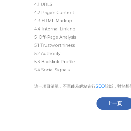
4.1 URLS
4.2 Page’s Content
4.3 HTML Markup
4.4 Internal Linking
5. Off-Page Analysis
5.1 Trustworthiness
5.2 Authority
5.3 Backlink Profile
5.4 Social Signals
這一項目清單，不單能為網站進行
SEO
診斷，對於想
上一頁