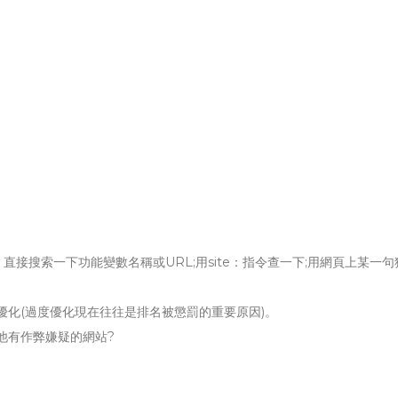
直接搜索一下功能變數名稱或URL;用site：指令查一下;用網頁上某一
否過度優化(過度優化現在往往是排名被懲罰的重要原因)。
其他有作弊嫌疑的網站?