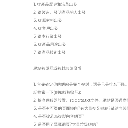
1. 從產品歷史和沿革出發
2. 從製造、發明產品的人出發
3. 從原材料出發
4. 從客戶出發
5. 從本行業出發
6. 從產品用途出發
7. 從產品技術出發
網站被懲罰或被封該怎麼辦
1. 首先確定你的網站是完全被封，還是只是排名下降。
話搜索一下(例如版權資訊);
2. 檢查伺服器設置、robots.txt文件、網站是
3. 是否有可疑的頁面轉向?有大量交叉鏈結?鏈結向
4. 是否被若為複製內容網頁?
5. 是否用了隱藏網頁?大量垃圾鏈結?