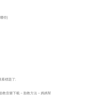
哪些)
就看標題了;
：胎教音樂下載 – 胎教方法 – 媽媽幫