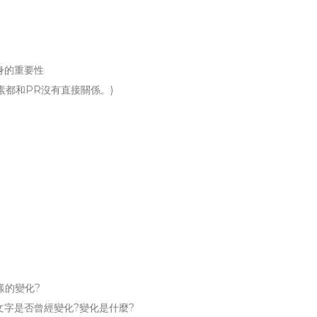
身的重要性
因素都和PR沒有直接關係。)
樣的變化?
結文字是否曾經變化?變化是什麼?