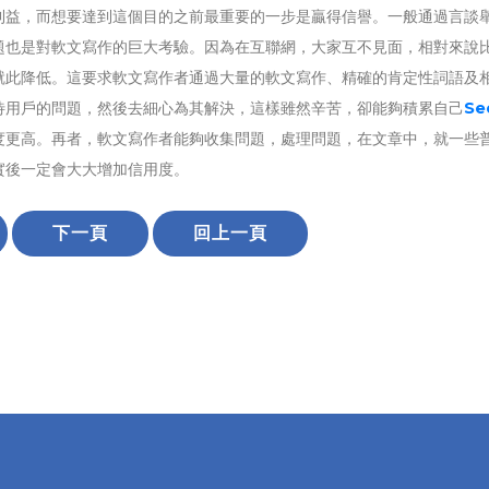
益，而想要達到這個目的之前最重要的一步是贏得信譽。一般通過言談
題也是對軟文寫作的巨大考驗。因為在互聯網，大家互不見面，相對來說
就此降低。這要求軟文寫作者通過大量的軟文寫作、精確的肯定性詞語及
待用戶的問題，然後去細心為其解決，這樣雖然辛苦，卻能夠積累自己
S
度更高。再者，軟文寫作者能夠收集問題，處理問題，在文章中，就一些
實後一定會大大增加信用度。
下一頁
回上一頁