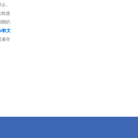
舉止、
比較虛
相關的
eo軟文
普遍存