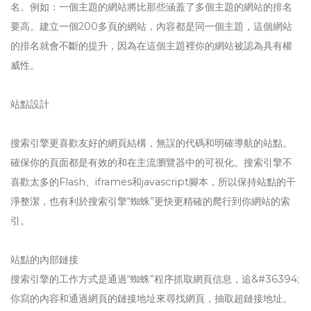
名。例如：一個主題的網站將比那些涵蓋了多個主題的網站的排名
要高。建立一個200多頁的網站，內容都是同一個主題，這個網站
的排名就會不斷的提升，因為在這個主題裡你的網站被認為具有權
威性。
站點設計
搜索引擎更喜歡友好的網頁結構，無誤的代碼和明確導航的站點。
確保你的頁面都是有效的和在主流瀏覽器中的可視化。搜索引擎不
喜歡太多的Flash、iframes和javascript腳本，所以保持站點的干
淨整潔，也有利於搜索引擎“蜘蛛”更快更精確的爬行到你網站的索
引。
站點的內部鏈接
搜索引擎的工作方式是通過“蜘蛛”程序抓取網頁信息，追&#36394;
你寫的內容和通過網頁的鏈接地址來尋找網頁，抽取超鏈接地址。