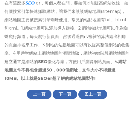
在有這麼多
SEO
er，每個人都在問，要如何才能提高網站收錄，如
何讓搜索引擎快速抓取網站，讓我們來談談網站地圖(sitemap)，
網站地圖主要被搜索引擎蜘蛛使用。常見的站點地圖有txt、html
和xml。1.網站地圖可以添加導入鏈接、2.網站站點地圖可以作為蜘
蛛爬行頻道，每天爬行新頁面，然後通過自己複雜的算法給出相應
的頁面排名來工作、3.網站的站點地圖可以有效提高整個網站的收集
率、4.用戶對網站上網站地圖的瀏覽體驗，網站初始階段網站地圖的
建立通常是網站的
SEO
優化考慮，方便用戶瀏覽網站頁面、5
.網站
地圖文件不得包含超過50，000個網址，文件大小不得超過
10MB。以上就是SEOer想了解的網站地圖製作!
上一頁
下一頁
回上一頁