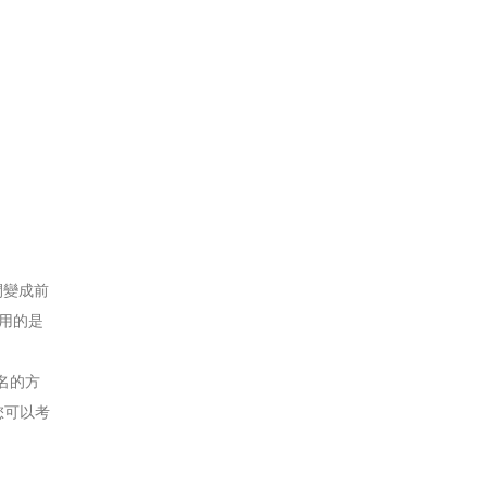
間變成前
用的是
名的方
您可以考