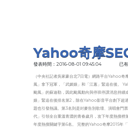
Yahoo奇摩S
發表時間：2016-08-01 09:45:04
已有
（中央社記者吳家豪台北7日電）網路平台Yahoo奇
風」拿下冠軍，「武媚娘」和「江蕙」緊追在後。 Y
颱風」的蘇迪勒，因此颱風動向與停班停課消息持續
娘」緊追在後排名第2，除在Yahoo影音平台創下超
題也引發熱議。第3名則是封麥告別歌壇、演唱會門票
代」引領全台重溫青澀的青春歲月，攻下年度熱搜榜
年度熱搜關鍵字第6名。 完整的Yahoo奇摩2015年