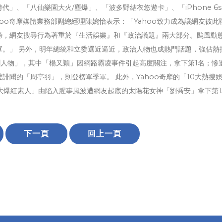
」、「八仙樂園大火/塵爆」、「波多野結衣悠遊卡」、「iPhone 6
ahoo奇摩媒體業務部副總經理陳婉怡表示：「Yahoo致力成為讓網友彼此
榜，網友搜尋行為著重於『生活娛樂』和『政治議題』兩大部分。颱風動
軍。」 另外，明年總統和立委選近逼近，政治人物也成熱門話題，強佔熱
新聞人物」，其中「楊又穎」因網路霸凌事件引起高度關注，拿下第1名；慘
誹聞的「周亭羽」，則登榜單季軍。 此外，Yahoo奇摩的「10大熱搜
大爆紅素人」由陷入腥事風波遭網友起底的太陽花女神「劉喬安」拿下第1
。
下一頁
回上一頁