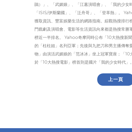
鵑）」、「武媚娘」、「江蕙演唱會」、「我的少女時代
「ISIS/伊斯蘭國」、「泛舟哥」、「登革熱」。 Y
獲取資訊、豐富娛樂生活的網路指南。綜觀熱搜排行
門戲劇及演唱會、電影等生活資訊向來都是熱搜常勝
榜近一半排名。 Yahoo奇摩同時公布「10大熱搜
的「柱柱姐」名列亞軍；先後與九把刀和男主播傳奪愛
物」由演活武媚娘的「范冰冰」坐上冠軍寶座；「10
於「10大熱搜電影」榜首則是國片「我的少女時代」
上一頁