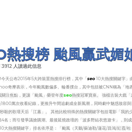
EO熱搜榜 颱風贏武媚
 3912 人讀過此信息
摩今天公布2015年5大跨裝置熱搜排行榜，其中「
seo
10大熱搜關鍵字」
ahoo奇摩表示，今年颱風數偏多、輪番撲台，其中包括被CNN稱為「地
成關注焦點，更讓「颱風」榮登年度
seo
熱搜冠軍寶座。 強檔古裝大戲「
過1800萬次收看紀錄，更推升午間追劇成全新風潮，同時劇中魅惑妝容與
秒殺的歌壇天后「江蕙」。 其他比較特殊的熱搜關鍵字包括電影「我的
第4名；而引發爭議搶購潮、最後延燒政壇的「波多野結衣悠遊卡」，則
「10大熱搜關鍵字」排名依序是：「颱風（天鵝/蘇迪勒/蓮花/昌鴻/紅霞/杜