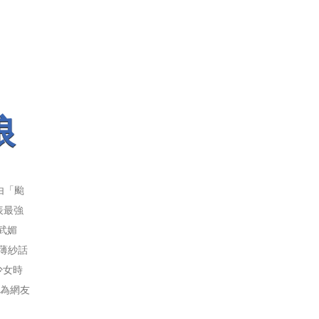
娘
由「颱
表最強
武媚
薄紗話
少女時
成為網友