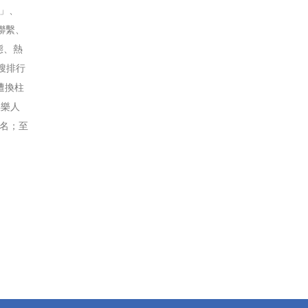
s」、
聯繫、
態、熱
搜排行
遭換柱
娛樂人
名；至