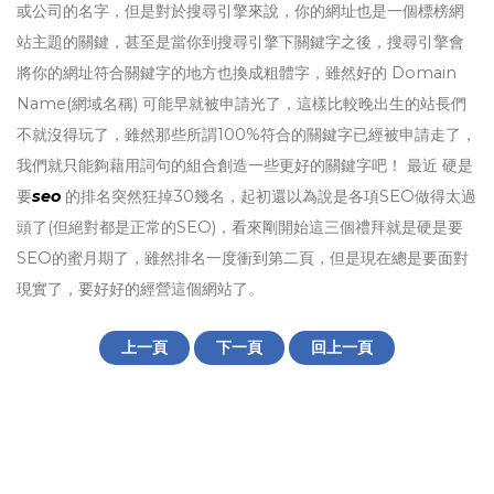
或公司的名字，但是對於搜尋引擎來說，你的網址也是一個標榜網
站主題的關鍵，甚至是當你到搜尋引擎下關鍵字之後，搜尋引擎會
將你的網址符合關鍵字的地方也換成粗體字，雖然好的 Domain
Name(網域名稱) 可能早就被申請光了，這樣比較晚出生的站長們
不就沒得玩了，雖然那些所謂100%符合的關鍵字已經被申請走了，
我們就只能夠藉用詞句的組合創造一些更好的關鍵字吧！ 最近 硬是
要
seo
的排名突然狂掉30幾名，起初還以為說是各項SEO做得太過
頭了(但絕對都是正常的SEO)，看來剛開始這三個禮拜就是硬是要
SEO的蜜月期了，雖然排名一度衝到第二頁，但是現在總是要面對
現實了，要好好的經營這個網站了。
上一頁
下一頁
回上一頁