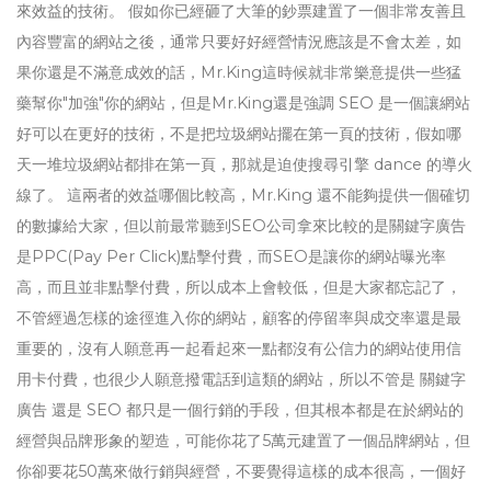
來效益的技術。 假如你已經砸了大筆的鈔票建置了一個非常友善且
內容豐富的網站之後，通常只要好好經營情況應該是不會太差，如
果你還是不滿意成效的話，Mr.King這時候就非常樂意提供一些猛
藥幫你"加強"你的網站，但是Mr.King還是強調 SEO 是一個讓網站
好可以在更好的技術，不是把垃圾網站擺在第一頁的技術，假如哪
天一堆垃圾網站都排在第一頁，那就是迫使搜尋引擎 dance 的導火
線了。 這兩者的效益哪個比較高，Mr.King 還不能夠提供一個確切
的數據給大家，但以前最常聽到SEO公司拿來比較的是關鍵字廣告
是PPC(Pay Per Click)點擊付費，而SEO是讓你的網站曝光率
高，而且並非點擊付費，所以成本上會較低，但是大家都忘記了，
不管經過怎樣的途徑進入你的網站，顧客的停留率與成交率還是最
重要的，沒有人願意再一起看起來一點都沒有公信力的網站使用信
用卡付費，也很少人願意撥電話到這類的網站，所以不管是 關鍵字
廣告 還是 SEO 都只是一個行銷的手段，但其根本都是在於網站的
經營與品牌形象的塑造，可能你花了5萬元建置了一個品牌網站，但
你卻要花50萬來做行銷與經營，不要覺得這樣的成本很高，一個好