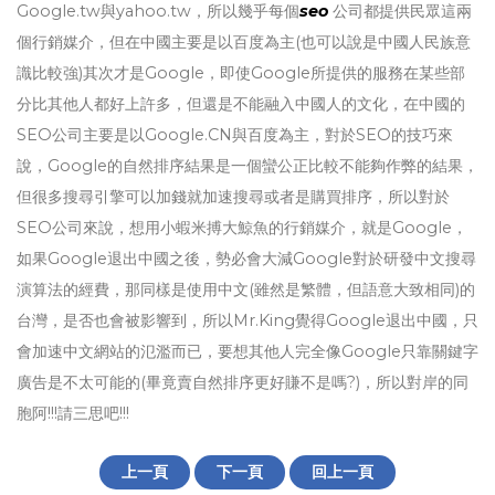
Google.tw與yahoo.tw，所以幾乎每個
seo
公司都提供民眾這兩
個行銷媒介，但在中國主要是以百度為主(也可以說是中國人民族意
識比較強)其次才是Google，即使Google所提供的服務在某些部
分比其他人都好上許多，但還是不能融入中國人的文化，在中國的
SEO公司主要是以Google.CN與百度為主，對於SEO的技巧來
說，Google的自然排序結果是一個蠻公正比較不能夠作弊的結果，
但很多搜尋引擎可以加錢就加速搜尋或者是購買排序，所以對於
SEO公司來說，想用小蝦米搏大鯨魚的行銷媒介，就是Google，
如果Google退出中國之後，勢必會大減Google對於研發中文搜尋
演算法的經費，那同樣是使用中文(雖然是繁體，但語意大致相同)的
台灣，是否也會被影響到，所以Mr.King覺得Google退出中國，只
會加速中文網站的氾濫而已，要想其他人完全像Google只靠關鍵字
廣告是不太可能的(畢竟賣自然排序更好賺不是嗎?)，所以對岸的同
胞阿!!!請三思吧!!!
上一頁
下一頁
回上一頁