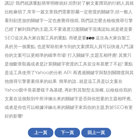
講話! 我們就講重點簡單明瞭就好,但對於了解文案撰寫的行銷人員就
比較麻煩了,常常一篇文章我們需要部屬一定密度的關鍵字,但一般人
看到刻意放的關鍵字一定也會覺得很煩, 我們該怎麼去檢核搜尋引擎
已經了解到我們的主題,又不要過度氾濫關鍵字混淆認知,就是硬是要
SEO這次為大家自製工具的重點. 而硬是要
seo
這次為大家自製工
具的另一個重點, 也是幫助初來乍到的文案撰寫人員可以快速入門,讓
你的文案可以更精準的瞄準市場! 打入關鍵字,文題互相呼應! 其實只
是做斷章取義或者是計算關鍵字密度的工具並沒有甚麼了不起! 重點
是這工具使用了Yahoo的分析 API 再透過關鍵字與類別關聯度與其
他搜尋引擎要素得來的結果. 簡單的說…就是這工具是以文案在
Yahoo眼中長甚麼樣子為基礎, 再針對其類型去加權, 以檢核你寫的
文案在這個類別中所淬煉出來的關鍵字是否與你想要的主題相呼應,
或者是你也可以根據淬鍊出來的關鍵字來寫你的主題,對於SEO有更
好的影響!
上一頁
下一頁
回上一頁