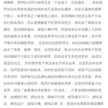
銷團隊，我們的共同行銷理念是『不是最大，但是最好 』，因為我
們深信在專業知識的領域科技不是最知名廠牌，但是在服務的實際
行動上，如果您真正了解後無人能比。科技網路行銷是以客戶方如
何行銷為導向，所以更瞭解客戶的需求與想法，因此除了網路排名
優化，堅持網頁修改、虛擬主機空間、部落格架設等花費人力與時
間的服務完全免費，目的就是希望可以真正降低客戶成本，提升客
戶曝光率與網路營收。 這是科技的經營理念。科技的網路行銷團隊
結合了專業、服務、熱忱、信用與承諾，取名目的在於將客戶所期
待的關鍵字行銷全力達到的標準，因為追求完美是的堅持，達成目
標是的信念。 對同業與客戶來說會在乎排名結果，但是對於科技來
說，我們更重視行銷效果。的特性是與眾不同的，當客戶洽詢相關
性需求時，我們會先以其網站風格與獨特性來決定是否承接，因為
科技與消費者心態相同，我們只推薦優良商家，這是與同業最大的
差異，因為『推薦優良商家勝於一切成就』。只要是網路相關的需
求，如網路行銷、網站排名、關鍵字行銷、網頁優化SEO、網站架
設、網頁設計、虛擬主機、網域註冊…等，透過科技專業與優質團隊