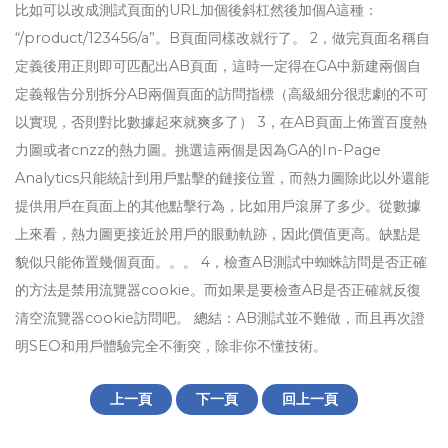
比如可以改成測試頁面的URL加個後斜杠然後加個A這種：
“/product/123456/a”。B頁面同樣改就行了。 2，做完頁面名稱自
定義後用正則即可匹配出AB頁面，這時一定得在GA中新建兩個自
定義報告分別拆分AB兩個頁面的訪問指標（高級細分很悲劇的不可
以實現，否則對比數據起來就爽多了） 3，在AB頁面上佈置百度熱
力圖或者cnzz的熱力圖。挑選這兩個是因為GA的In-Page
Analytics只能統計到用戶點擊的鏈接位置，而熱力圖除此以外還能
提供用戶在頁面上的其他點擊行為，比如用戶滾屏了多少。從數據
上來看，熱力圖更接近於用戶的眼動軌跡，因此價值更高。缺點是
貌似只能佈置幾個頁面。。。 4，檢查AB測試中蜘蛛訪問是否正確
的方法是禁用流覽器cookie。而如果是要檢查AB是否正確就反復
清空流覽器cookie訪問吧。 總結：AB測試並不難做，而且再次證
明SEO和用戶體驗完全不衝突，除非你不懂技術。
上一頁
下一頁
回上一頁