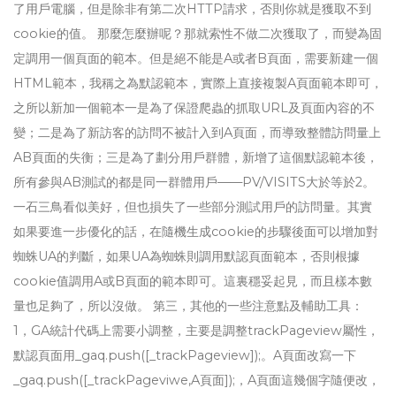
了用戶電腦，但是除非有第二次HTTP請求，否則你就是獲取不到
cookie的值。 那麼怎麼辦呢？那就索性不做二次獲取了，而變為固
定調用一個頁面的範本。但是絕不能是A或者B頁面，需要新建一個
HTML範本，我稱之為默認範本，實際上直接複製A頁面範本即可，
之所以新加一個範本一是為了保證爬蟲的抓取URL及頁面內容的不
變；二是為了新訪客的訪問不被計入到A頁面，而導致整體訪問量上
AB頁面的失衡；三是為了劃分用戶群體，新增了這個默認範本後，
所有參與AB測試的都是同一群體用戶——PV/VISITS大於等於2。
一石三鳥看似美好，但也損失了一些部分測試用戶的訪問量。其實
如果要進一步優化的話，在隨機生成cookie的步驟後面可以增加對
蜘蛛UA的判斷，如果UA為蜘蛛則調用默認頁面範本，否則根據
cookie值調用A或B頁面的範本即可。這裏穩妥起見，而且樣本數
量也足夠了，所以沒做。 第三，其他的一些注意點及輔助工具：
1，GA統計代碼上需要小調整，主要是調整trackPageview屬性，
默認頁面用_gaq.push([_trackPageview]);。A頁面改寫一下
_gaq.push([_trackPageviwe,A頁面]);，A頁面這幾個字隨便改，