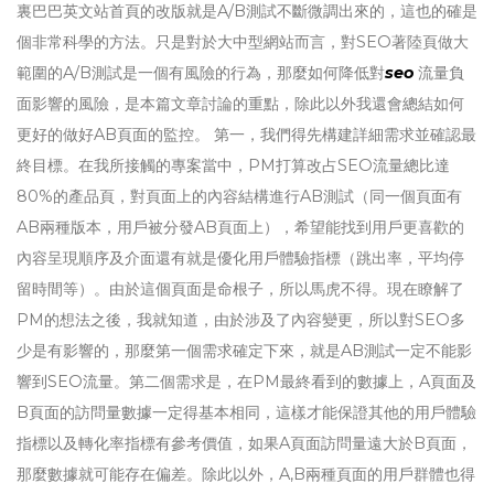
裏巴巴英文站首頁的改版就是A/B測試不斷微調出來的，這也的確是
個非常科學的方法。只是對於大中型網站而言，對SEO著陸頁做大
範圍的A/B測試是一個有風險的行為，那麼如何降低對
seo
流量負
面影響的風險，是本篇文章討論的重點，除此以外我還會總結如何
更好的做好AB頁面的監控。 第一，我們得先構建詳細需求並確認最
終目標。在我所接觸的專案當中，PM打算改占SEO流量總比達
80%的產品頁，對頁面上的內容結構進行AB測試（同一個頁面有
AB兩種版本，用戶被分發AB頁面上），希望能找到用戶更喜歡的
內容呈現順序及介面還有就是優化用戶體驗指標（跳出率，平均停
留時間等）。由於這個頁面是命根子，所以馬虎不得。現在瞭解了
PM的想法之後，我就知道，由於涉及了內容變更，所以對SEO多
少是有影響的，那麼第一個需求確定下來，就是AB測試一定不能影
響到SEO流量。第二個需求是，在PM最終看到的數據上，A頁面及
B頁面的訪問量數據一定得基本相同，這樣才能保證其他的用戶體驗
指標以及轉化率指標有參考價值，如果A頁面訪問量遠大於B頁面，
那麼數據就可能存在偏差。除此以外，A,B兩種頁面的用戶群體也得