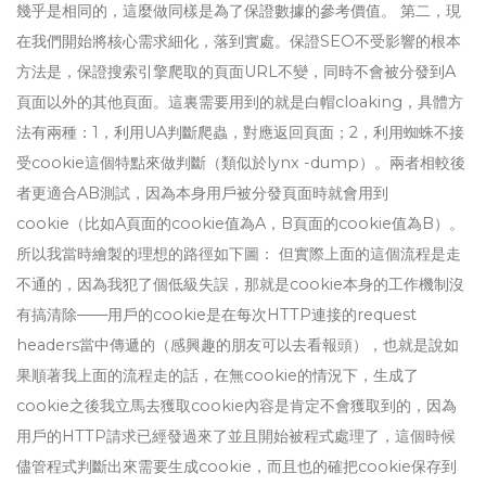
幾乎是相同的，這麼做同樣是為了保證數據的參考價值。 第二，現
在我們開始將核心需求細化，落到實處。保證SEO不受影響的根本
方法是，保證搜索引擎爬取的頁面URL不變，同時不會被分發到A
頁面以外的其他頁面。這裏需要用到的就是白帽cloaking，具體方
法有兩種：1，利用UA判斷爬蟲，對應返回頁面；2，利用蜘蛛不接
受cookie這個特點來做判斷（類似於lynx -dump）。兩者相較後
者更適合AB測試，因為本身用戶被分發頁面時就會用到
cookie（比如A頁面的cookie值為A，B頁面的cookie值為B）。
所以我當時繪製的理想的路徑如下圖： 但實際上面的這個流程是走
不通的，因為我犯了個低級失誤，那就是cookie本身的工作機制沒
有搞清除——用戶的cookie是在每次HTTP連接的request
headers當中傳遞的（感興趣的朋友可以去看報頭），也就是說如
果順著我上面的流程走的話，在無cookie的情況下，生成了
cookie之後我立馬去獲取cookie內容是肯定不會獲取到的，因為
用戶的HTTP請求已經發過來了並且開始被程式處理了，這個時候
儘管程式判斷出來需要生成cookie，而且也的確把cookie保存到