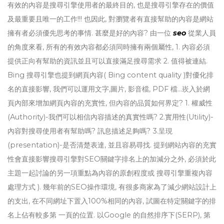
有效的內容是搜尋引擎使用者的最終目的, 也是搜尋引擎存在的價值
及最重要且唯一的工作!!! 也因此, 對瀏覽者有直接幫助的內容是網站
擁有者必須優先思考的事情. 甚麼是好的內容? 由一位
seo
從業人員
的角度來看, 所有的有效內容都必須同時擁有兩個屬性, 1. 內容必須
提供正向有幫助的資訊並且可以直接滿足搜尋需求 2. 值得被連結.
Bing 搜尋引擎也提到網頁內容( Bing content quality )對優化排
名的直接影響, 我們可以運用文字,圖片, 影音檔, PDF 檔...崁入於網
頁內部來增加網頁內容的充實性, 但內容的品質如何界定? 1. 權威性
(Authority)-我們可以相信內容描述的真實性嗎? 2.實用性(Utility)-
內容對搜尋使用者有幫助嗎? 訊息描述足夠嗎? 3.呈現
(presentation)-是否清楚表達, 並且容易尋找. 提到網站內容的充實
性會直接影響搜尋引擎對SEO關鍵字排名上的加減分之外, 必須於此
主題一起討論的另一項重點為內容的原創程度或 搜尋引擎重複內容
處理方式 ). 幾年前的SEO操作環境, 有很多商家為了減少網站設計上
的支出, 在不同網址下置入100%相同的內容, 試圖在特定關鍵字的排
名上佔有較多第 一頁的位置. 以Google 的自然排序下(SERP), 第