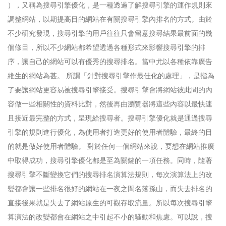
），又稱為搜尋引擎優化，是一種透過了解搜尋引擎的運作規則來
調整網站，以期提高目的網站在有關搜尋引擎內排名的方式。由於
不少研究發現，搜尋引擎的用戶往往只會留意搜尋結果最前面的幾
個條目，所以不少網站都希望透過各種形式來影響搜尋引擎的排
序，讓自己的網站可以有優秀的搜尋排名。當中尤以各種依靠廣告
維生的網站為甚。 所謂「針對搜尋引擎作最佳化的處理」，是指為
了要讓網站更容易被搜尋引擎接受。搜尋引擎會將網站彼此間的內
容做一些相關性的資料比對，然後再由瀏覽器將這些內容以最快速
且接近最完整的方式，呈現給搜尋者。搜尋引擎優化就是通過搜尋
引擎的規則進行優化，為使用者打造更好的使用者體驗，最終的目
的就是做好使用者體驗。 對於任何一個網站來說，要想在網站推廣
中取得成功，搜尋引擎優化都是至為關鍵的一項任務。同時，隨著
搜尋引擎不斷變換它們的搜尋排名演算法規則，每次演算法上的改
變都會讓一些排名很好的網站在一夜之間名落孫山，而失去排名的
直接後果就是失去了網站原生的可觀存取流量。所以每次搜尋引擎
算演法的改變都會在網站之中引起不小的騷動和焦慮。可以說，搜