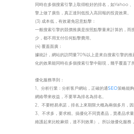
同時在多個搜索引擎上取得較好的排名，如Yahoo 
擎上做了廣告，真正達到低投入高回報的投資效果。
(3) 成本低，有效避免惡意點擊：
一般搜索引擎的競價推廣是按照點擊量來計算的，而
少，都不用支付任何點擊費用。
(4) 覆蓋面廣：
據統計，網站的訪問量70%以上是來自搜索引擎的推
化的效果能同時在多個搜索引擎中顯現，幾乎覆蓋了
優化服務準則：
1、分析行業：分析客戶網站，正確的通
SEO
策略能
網絡帶來收益，不要單為排名為排名。
2、不要輕易承諾，排名上來期限大概為兩個多月，
3、不求多，要求精。搞優化不同賣產品，賣產品求
維護起來比較麻煩，達不到效果）。所以做優化服務