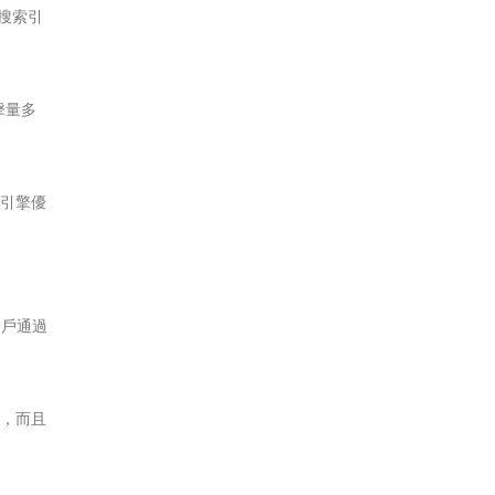
流搜索引
擊量多
索引擎優
客戶通過
多，而且
。