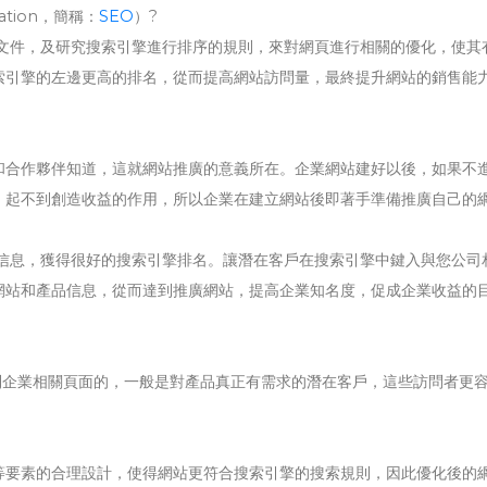
sation，簡稱：
SEO
）?
和文件，及研究搜索引擎進行排序的規則，來對網頁進行相關的優化，使其
索引擎的左邊更高的排名，從而提高網站訪問量，最終提升網站的銷售能
和合作夥伴知道，這就網站推廣的意義所在。企業網站建好以後，如果不
，起不到創造收益的作用，所以企業在建立網站後即著手準備推廣自己的
信息，獲得很好的搜索引擎排名。讓潛在客戶在搜索引擎中鍵入與您公司
網站和產品信息，從而達到推廣網站，提高企業知名度，促成企業收益的
到企業相關頁面的，一般是對產品真正有需求的潛在客戶，這些訪問者更
等要素的合理設計，使得網站更符合搜索引擎的搜索規則，因此優化後的