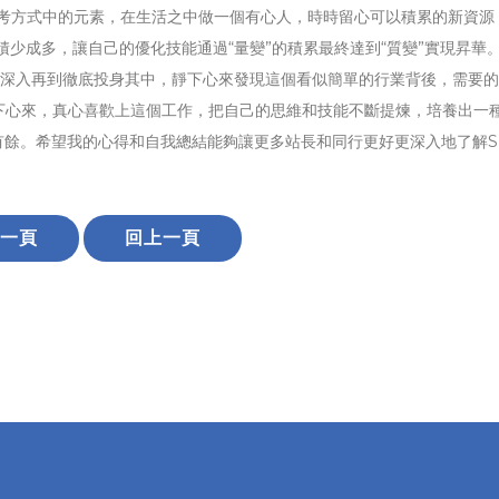
到思考方式中的元素，在生活之中做一個有心人，時時留心可以積累的新資源
積少成多，讓自己的優化技能通過“量變”的積累最終達到“質變”實現昇華
習不斷深入再到徹底投身其中，靜下心來發現這個看似簡單的行業背後，需要
下心來，真心喜歡上這個工作，把自己的思維和技能不斷提煉，培養出一
刃有餘。希望我的心得和自我總結能夠讓更多站長和同行更好更深入地了解S
一頁
回上一頁