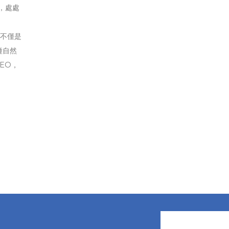
，處處
。
的不僅是
種自然
EO，