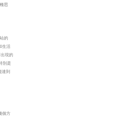
種思
站的
和生活
新出現的
特別是
能達到
幾個方