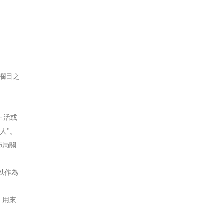
 欄目之
生活或
人”。
佈局關
以作為
，用來