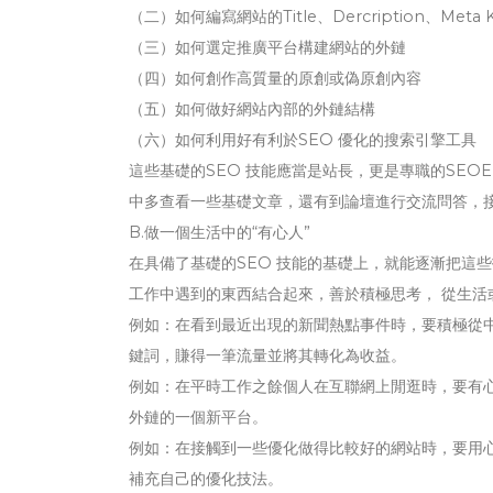
（二）如何編寫網站的Title、Dercription、Meta 
（三）如何選定推廣平台構建網站的外鏈
（四）如何創作高質量的原創或偽原創內容
（五）如何做好網站內部的外鏈結構
（六）如何利用好有利於SEO 優化的搜索引擎工具
這些基礎的SEO 技能應當是站長，更是專職的SEO
中多查看一些基礎文章，還有到論壇進行交流問答，
B.做一個生活中的“有心人”
在具備了基礎的SEO 技能的基礎上，就能逐漸把這
工作中遇到的東西結合起來，善於積極思考， 從生活
例如：在看到最近出現的新聞熱點事件時，要積極從
鍵詞，賺得一筆流量並將其轉化為收益。
例如：在平時工作之餘個人在互聯網上閒逛時，要有
外鏈的一個新平台。
例如：在接觸到一些優化做得比較好的網站時，要用
補充自己的優化技法。