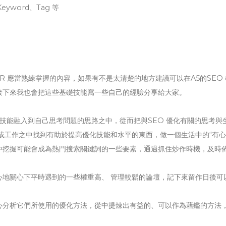
Keyword、Tag 等
ER 應當熟練掌握的內容，如果有不是太清楚的地方建議可以在A5的SEO
接下來我也會把這些基礎技能寫一些自己的經驗分享給大家。
些技能融入到自己思考問題的思路之中，從而把與SEO 優化有關的思考與
或工作之中找到有助於提高優化技能和水平的東西，做一個生活中的“有心
中挖掘可能會成為熱門搜索關鍵詞的一些要素，通過抓住炒作時機，及時
心地關心下平時遇到的一些權重高、 管理較鬆的論壇，記下來留作日後可
心分析它們所使用的優化方法，從中提煉出有益的、可以作為藉鑑的方法