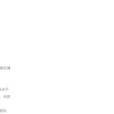
新的層
站在不
。在經
有規則、