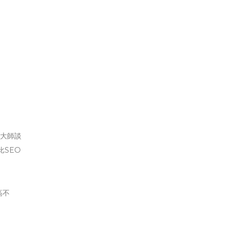
銷大師談
SEO
高不