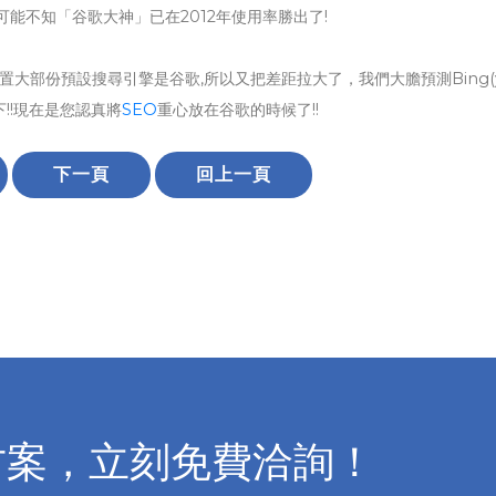
能不知「谷歌大神」已在2012年使用率勝出了!
置大部份預設搜尋引擎是谷歌,所以又把差距拉大了，我們大膽預測Bing(y
下!!現在是您認真將
SEO
重心放在谷歌的時候了!!
下一頁
回上一頁
方案，立刻免費洽詢！