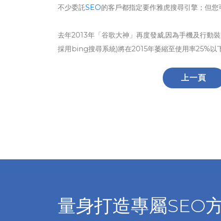
不少委託
SEO
的客戶都指定要作雅虎搜尋引擎；但您可
去年2013年「谷歌大神」再度發威,因為手機及行動裝
採用bing搜尋系統)將在2015年萎縮至使用率25%以
上一頁
量身打造專屬SEO