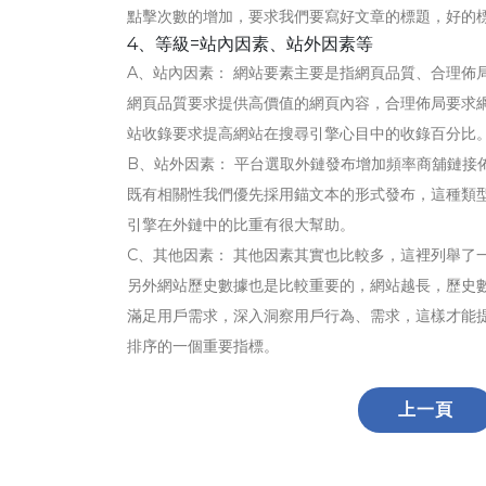
點擊次數的增加，要求我們要寫好文章的標題，好的
4、等級=站內因素、站外因素等
A、站內因素： 網站要素主要是指網頁品質、合理佈
網頁品質要求提供高價值的網頁內容，合理佈局要求
站收錄要求提高網站在搜尋引擎心目中的收錄百分比
B、站外因素： 平台選取外鏈發布增加頻率商舖鏈接
既有相關性我們優先採用錨文本的形式發布，這種類
引擎在外鏈中的比重有很大幫助。
C、其他因素： 其他因素其實也比較多，這裡列舉了一
另外網站歷史數據也是比較重要的，網站越長，歷史
滿足用戶需求，深入洞察用戶行為、需求，這樣才能
排序的一個重要指標。
上一頁