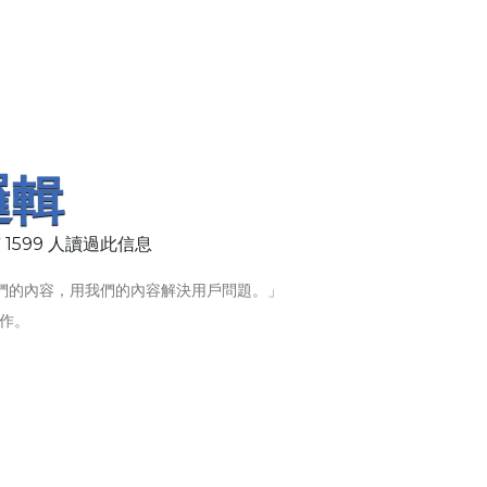
邏輯
 1599 人讀過此信息
們的內容，用我們的內容解決用戶問題。」
操作。