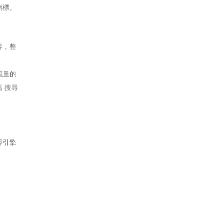
指標。
容，整
流量的
 搜尋
尋引擎