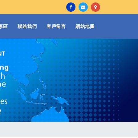
專區
聯絡我們
客戶留言
網站地圖