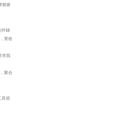
碑都會
的外鏈
交，查收
要求我
數，聚合
工具就