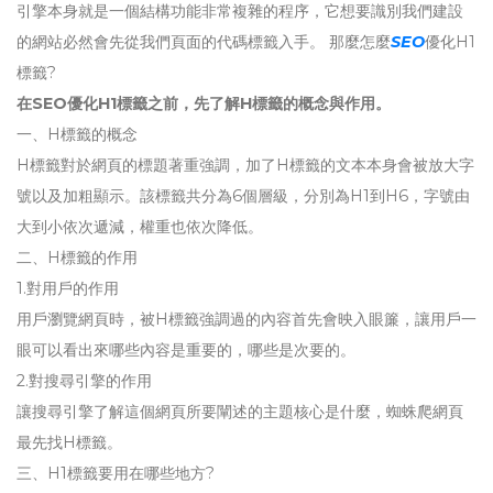
引擎本身就是一個結構功能非常複雜的程序，它想要識別我們建設
的網站必然會先從我們頁面的代碼標籤入手。 那麼怎麼
SEO
優化H1
標籤?
在SEO優化H1標籤之前，先了解H標籤的概念與作用。
一、H標籤的概念
H標籤對於網頁的標題著重強調，加了H標籤的文本本身會被放大字
號以及加粗顯示。該標籤共分為6個層級，分別為H1到H6，字號由
大到小依次遞減，權重也依次降低。
二、H標籤的作用
1.對用戶的作用
用戶瀏覽網頁時，被H標籤強調過的內容首先會映入眼簾，讓用戶一
眼可以看出來哪些內容是重要的，哪些是次要的。
2.對搜尋引擎的作用
讓搜尋引擎了解這個網頁所要闡述的主題核心是什麼，蜘蛛爬網頁
最先找H標籤。
三、H1標籤要用在哪些地方?