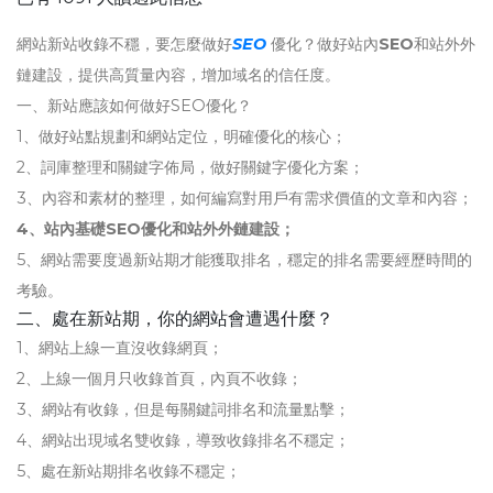
網站新站收錄不穩，要怎麼做好
SEO
優化？做好站內
SEO
和站外外
鏈建設，提供高質量內容，增加域名的信任度。
一、新站應該如何做好SEO優化？
1、做好站點規劃和網站定位，明確優化的核心；
2、詞庫整理和關鍵字佈局，做好關鍵字優化方案；
3、內容和素材的整理，如何編寫對用戶有需求價值的文章和內容；
4、站內基礎SEO優化和站外外鏈建設；
5、網站需要度過新站期才能獲取排名，穩定的排名需要經歷時間的
考驗。
二、處在新站期，你的網站會遭遇什麼？
1、網站上線一直沒收錄網頁；
2、上線一個月只收錄首頁，內頁不收錄；
3、網站有收錄，但是每關鍵詞排名和流量點擊；
4、網站出現域名雙收錄，導致收錄排名不穩定；
5、處在新站期排名收錄不穩定；