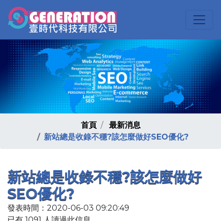
首頁
最新消息
新站總是收錄不穩?該怎麼做好SEO優化?
新站總是收錄不穩?該怎麼做好
SEO優化?
發表時間：2020-06-03 09:20:49
已有 1091 人讀過此信息