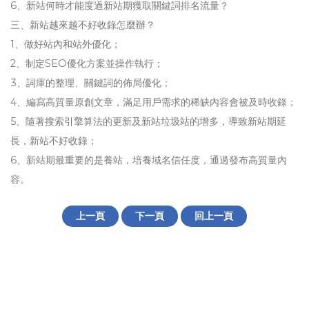
6、新站何時才能度過新站期獲取關鍵詞排名流量？
三、新站越來越不好收錄怎麼辦？
1、做好站內和站外優化；
2、制定SEO優化方案並操作執行；
3、詞庫的整理、關鍵詞的佈局優化；
4、編寫高質量原創文章，滿足用戶需求的稀缺內容會被及時收錄；
5、隨著搜索引擎算法的更新及新站垃圾站的增多，導致新站期延
長，新站不好收錄；
6、新站期最重要的是養站，培養域名信任度，通過發布高質量內
容。
上一頁
下一頁
回上一頁