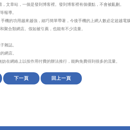
論壇，文章站，一個是發到博客裡。發到博客裡有個優點，不會被亂刪。
等等報導。
。手機的功用越來越強，細巧簡單帶著，今後手機的上網人數必定超越電
站和聚合類網店。假如被引薦，也能有不少流量。
電子雜誌。
你的網店。
無妨在網絡上以按作用付費的辦法推行，能夠免費得到很多的流量。
下一頁
回上一頁