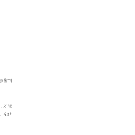
影響到
，才能
。4.點