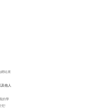
的網站來
以及他人
識的學
究!