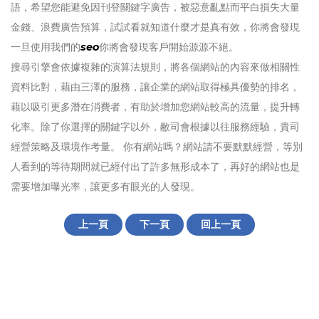
語，希望您能避免因刊登關鍵字廣告，被惡意亂點而平白損失大量
金錢、浪費廣告預算，試試看就知道什麼才是真有效，你將會發現
一旦使用我們的
seo
你將會發現客戶開始源源不絕。
搜尋引擎會依據複雜的演算法規則，將各個網站的內容來做相關性
資料比對，藉由三澤的服務，讓企業的網站取得極具優勢的排名，
藉以吸引更多潛在消費者，有助於增加您網站較高的流量，提升轉
化率。除了你選擇的關鍵字以外，敝司會根據以往服務經驗，貴司
經營策略及環境作考量。 你有網站嗎？網站請不要默默經營，等別
人看到的等待期間就已經付出了許多無形成本了，再好的網站也是
需要增加曝光率，讓更多有眼光的人發現。
上一頁
下一頁
回上一頁