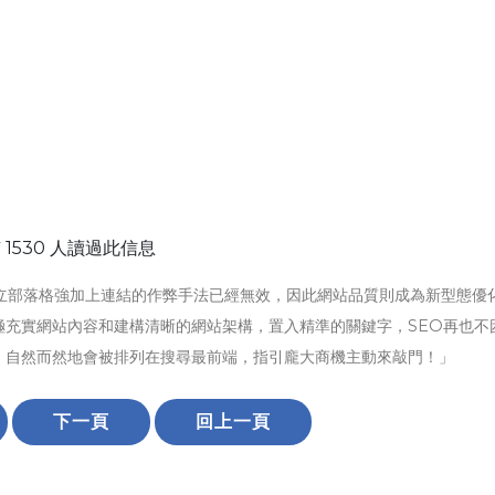
 1530 人讀過此信息
立部落格強加上連結的作弊手法已經無效，因此網站品質則成為新型態優
極充實網站內容和建構清晰的網站架構，置入精準的關鍵字，SEO再也不
，自然而然地會被排列在搜尋最前端，指引龐大商機主動來敲門！」
下一頁
回上一頁