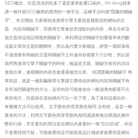
SEO概念，但是清淡的吃多了還是要來點重口味的，Mr.King就來
講一種外面SEO廠商的慣用的一個手法，這種手法叫做"隱藏的關鍵
字"。 本文開始 大家都知道搜尋引擎主要就是截取您的網站的主
題、內容與關鍵字，而搜尋引擎會從所擷取到的內容，再去分析這
個主題或這段話裡面的關鍵字，再利用這些關鍵字的重複率來判斷
這篇文章與主題的關聯性，所以為什麼大家都說，經營一個部落格
不僅僅要有明確的主題與關鍵字之外連內容都要斤斤計較，所以當
我們再搜尋引擎下關鍵字的時候，無論是主題、關鍵字相符的項目
會跑出來，連相關的內容也會通通被挖出來。 何謂隱藏的關鍵字 簡
單的說，就是一種欺騙搜尋引擎讓它覺得你的網站內容與關鍵字有
非常強烈關連性的方法，這些內容可能會放在一般讀者肉眼看不出
來的地方，但是卻在原始碼內可以一目了然，為了達到這個目的，
有幾種方法可以使用。 文字顏色與背景顏色相同 沒有錯，這是一種
最差的方法，利用文字顏色與背景顏色相同讓讀者無法辨識此種作
弊的行跡，常常看到的用法是在網站內會看到一塊"空白區域"，你也
不會覺得很可疑，可能會覺得這可能很具設計感或者會覺得是網站