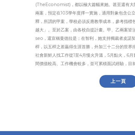
(TheEconomist)，都以極大篇幅來她。甚至
兩案，預定在103學年度擇一實施，適用對象包含公
釋，所謂的甲案，學校必須反應教學成本，參考指標
越大」。至於乙案，由各校自提計畫。甲、乙兩案皆須
seo，還宣稱曼德拉是；在智利，她支持獨裁者皮諾
桿，以五桿之差贏得生涯首勝，外加三十二分的世界
社會新鮮人找工作從1至4月慢火升溫，5月點火，6
間價值較高、工作機會較多，並可累積面試經驗，目
上一頁