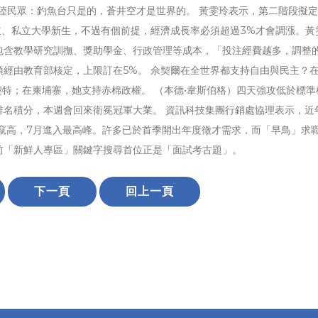
還有大陸民眾：釣魚台只是的，蒼井空才是世界的。 黃雯玲表示，第二階段擬
立、私立大學新生，不過有個前提，經濟成長率必須超過3%才會調漲。黃
包含教學研究訓撫、獎助學金、行政管理等成本，「投注經費越多，調整
經由教育部核定，上限訂在5%。 佘契爾在全世界都支持自由與民主？
契特；在柬埔寨，她支持赤棉政權。 （本德•韋斯伯格）四天強攻低於標準
排名積分，本週會回來衛冕冠軍大業。 資訊科技集團行銷處協理表示，近
月竄高，7月進入最高峰。許多已於首季開出年度徵才需求，而「早鳥」求
前「新鮮人專區」關鍵字搜尋首位正是「面試考古題」。
下一頁
回上一頁