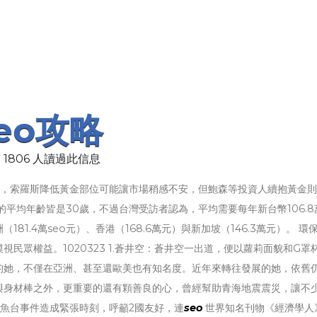
eo攻略
 1806 人讀過此信息
n）分析，索羅斯降低黃金部位可能讓市場稍感不安，但鮑森等投資人續抱黃金
平均年齡皆是30歲，不過台灣受訪者認為，平均需要每年新台幣106.8
1.4萬seo元）、香港（168.6萬元）與新加坡（146.3萬元）。 環
民眾權益。1020323 1.蒼井空：蒼井空一出道，便以蘿莉面貌和G罩
的她，不僅在亞洲、甚至還歐美也有知名度。近年來轉往發展的她，依舊
與身材棒之外，更重要的還有顆善良的心，曾經幫助青海地震震災，讓不
魚台事件造成緊張時刻，呼籲2國友好，連
seo
世界知名刊物《經濟學人