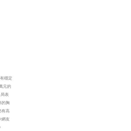
則有穩定
萬元的
保局表
杯的胸
仍有高
少網友
》