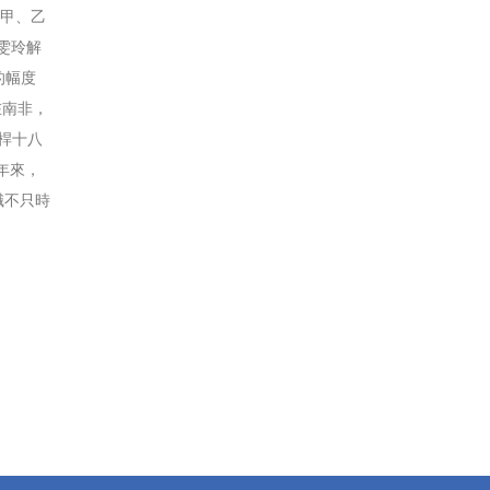
定甲、乙
雯玲解
的幅度
在南非，
桿十八
年來，
職不只時