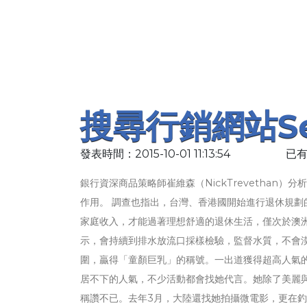
搜尋行銷網站s
發表時間：2015-10-01 11:13:54
已有
銀行資深商品策略師崔維森（NickTrevetha
作用。 調查也指出，台灣、香港國開始進行退休規劃的
家庭收入，才能過著理想舒適的退休生活，僅次於澳洲（18
示，會持續到排水放流口採樣檢驗，監督水質，不會漠視
圍，贏得「童顏巨乳」的稱號。一出道獲得超高人氣
居不下的人氣，不少活動都會找她代言。她除了美麗
稱讚不已。去年3月，大陸還找她拍攝微電影，更在釣