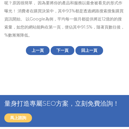
呢？原因很簡單， 因為要將你的產品和服務以最會被看見的形式作
曝光！ 消費者在購買決策中，其中93%都是透過網路搜索搜集購買
資訊開始。 以Google為例，平均每一個月都提供將近12億的的搜
索量，如您的網站能夠在第一頁，便佔其中91.5%，隨著頁數往後，
%數漸漸降低。
上一頁
下一頁
回上一頁
量身打造專屬SEO方案，立刻免費洽詢！
馬上諮詢