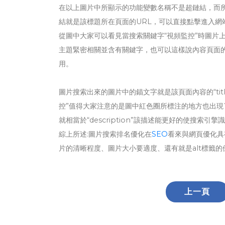
在以上圖片中所顯示的功能變數名稱不是超鏈結，而
結就是該標題所在頁面的URL，可以直接點擊進入網站
從圖中大家可以看見當搜索關鍵字“視頻監控”時圖片
主題緊密相關並含有關鍵字，也可以這樣說內容頁面的ti
用。
圖片搜索出來的圖片中的錨文字就是該頁面內容的“ti
控”值得大家注意的是圖中紅色圈所標注的地方也出現了
就相當於“description”該描述能更好的使搜索引
綜上所述:圖片搜索排名優化在
SEO
看來與網頁優化具
片的清晰程度、圖片大小要適度、還有就是alt標籤的
上一頁