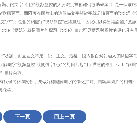
所顯示的文字《用於視頻監控的人臉識別技術如何協助破案”》是一個錨鏈
對應頁面。而附著在圖片上的這個錨文字關鍵字就是該頁面的“title”《
上文字中所包含的關鍵字“視頻監控”已經飄紅，因此可以得出結論圖片應
tle《標題》就是圖片的標題《title》由此可見標題對圖片的優化具有
tle”標題，而且在文章第一段、正文、最後一段均很自然的融入了關鍵字“
關鍵字“視頻監控”該關鍵字很好的對圖片起到了描述的作用《alt=“關鍵
擎識別圖片內容。
有很強的關聯關係，要做好標題關鍵字的優化撰寫、內容與圖片的相關性
優化等。
下一頁
回上一頁