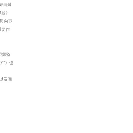
結而鏈
標題》
該與內容
重要作
視頻監
字”》也
以及圖