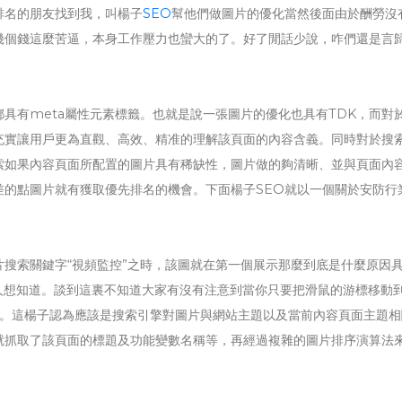
排名的朋友找到我，叫楊子
SEO
幫他們做圖片的優化當然後面由於酬勞沒
幾個錢這麼苦逼，本身工作壓力也蠻大的了。好了閒話少說，咋們還是言
具有meta屬性元素標籤。也就是說一張圖片的優化也具有TDK，而對
充實讓用戶更為直觀、高效、精准的理解該頁面的內容含義。同時對於搜
索如果內容頁面所配置的圖片具有稀缺性，圖片做的夠清晰、並與頁面內
差的點圖片就有獲取優先排名的機會。下面楊子SEO就以一個關於安防行
。
搜索關鍵字“視頻監控”之時，該圖就在第一個展示那麼到底是什麼原因
的人想知道。談到這裏不知道大家有沒有注意到當你只要把滑鼠的游標移動
大小。這楊子認為應該是搜索引擎對圖片與網站主題以及當前內容頁面主題
就抓取了該頁面的標題及功能變數名稱等，再經過複雜的圖片排序演算法