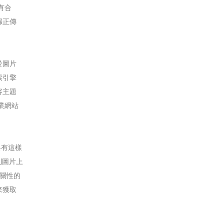
有合
歸正傳
於圖片
索引擎
容主題
業網站
具有這樣
到圖片上
相關性的
來獲取