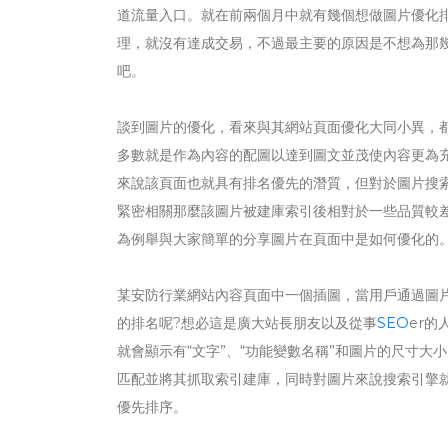
道流量入口。就在前兩個月中就有幾個想做圖片優化
理，就沒有達成交易，不過最主要的原因是不想為那
吧。
談到圖片的優化，看來與其網站頁面優化大同小異，都
多數就是作為內容的配圖以達到圖文並茂使內容更為
來說該頁面也就具有排名優先的潛質，但對於圖片搜
緊密相關那麼該圖片被建庫索引後相對於一些品質較
為例舉與大家簡單的分享圖片在頁面中是如何優化的
某安防行業網站內容頁面中一個插圖，當用戶通過圖片
的排名呢?想必這是廣大站長朋友以及從事
SEO
er
就會顯示有“文字”、“功能變數名稱”和圖片的尺寸
匹配並將其抓取索引建庫，同時對圖片來說搜索引擎
優先排序。