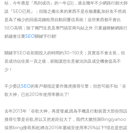
站，今年應是『馬到成功』的一年(註)，過去幾年不少網路行銷大師
談『SEO已死』；但隨之搬出來的東西不是在臉書亂加好友不然就
是為了極少的回函花錢租用自動回覆信系統！這些東西都不會比
SEO高明；除了獨門生意及專門搞官商勾結之外 只要越瞭解網路行
銷越會注重
SEO
關鍵字行銷!
關鍵字SEO在初期投入的時間約30~150天；其實並不會太長，但
若成功佔住第一頁之後，卻能讓您生意被洽詢及成交機會提高不
少！
不少委託
SEO
的客戶都指定要作雅虎搜尋引擎；但您可能不知「谷
歌大神」已在2012年使用率勝出了!
去年2013年「谷歌大神」再度發威,因為手機及行動裝置大部份預設
搜尋引擎是谷歌,所以又把差距拉大了，我們大膽預測Bing(yahoo
採用bing搜尋系統)將在2015年萎縮至使用率25%以下!!現在是您認