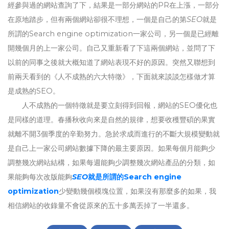
經參與過的網站查詢了下，結果是一部分網站的PR在上漲，一部分
在原地踏步，但有兩個網站卻很不理想，一個是自己的第
SEO
就是
所謂的Search engine optimization
一家公司，另一個是已經離
開幾個月的上一家公司。自己又重新看了下這兩個網站，並問了下
以前的同事之後就大概知道了網站表現不好的原因。突然又聯想到
前兩天看到的《人不成熟的六大特徵》，下面就來談談怎樣做才算
是成熟的SEO。
人不成熟的一個特徵就是要立刻得到回報，網站的SEO優化也
是同樣的道理。春播秋收向來是自然的規律，想要收穫豐碩的果實
就離不開3個季度的辛勤努力。急於求成而進行的不斷大規模變動就
是自己上一家公司網站數據下降的最主要原因。如果每個月能夠少
調整幾次網站結構，如果每週能夠少調整幾次網站產品的分類，如
果能夠每次改版能夠
SEO
就是所謂的Search engine
optimization
少變動幾個模塊位置，如果沒有那麼多的如果，我
相信網站的收錄量不會從原來的五十多萬丟掉了一半還多。