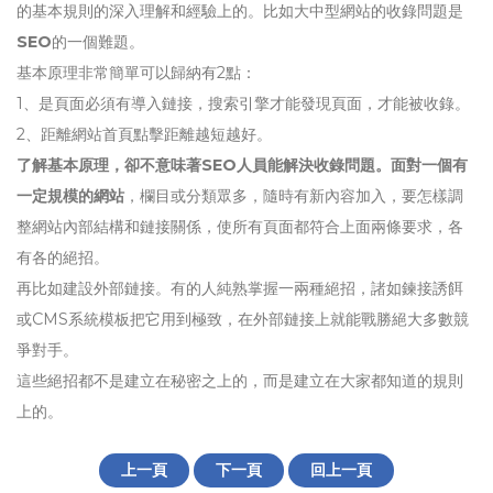
的基本規則的深入理解和經驗上的。比如大中型網站的收錄問題是
SEO
的一個難題。
基本原理非常簡單可以歸納有2點：
1、是頁面必須有導入鏈接，搜索引擎才能發現頁面，才能被收錄。
2、距離網站首頁點擊距離越短越好。
了解基本原理，卻不意味著SEO人員能解決收錄問題。面對一個有
一定規模的網站
，欄目或分類眾多，隨時有新內容加入，要怎樣調
整網站內部結構和鏈接關係，使所有頁面都符合上面兩條要求，各
有各的絕招。
再比如建設外部鏈接。有的人純熟掌握一兩種絕招，諸如鍊接誘餌
或CMS系統模板把它用到極致，在外部鏈接上就能戰勝絕大多數競
爭對手。
這些絕招都不是建立在秘密之上的，而是建立在大家都知道的規則
上的。
上一頁
下一頁
回上一頁